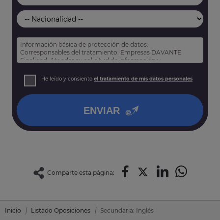
Información básica de protección de datos:
Corresponsables del tratamiento: Empresas DAVANTE
Finalidad: Atender su solicitud de información y
prospección comercial
Derechos: Puede acceder, rectificar y suprimir sus datos,
He leído y consiento
el tratamiento de mis datos personales
así como otros derechos tal y como se explica en nuestra
política de privacidad
.
ENVIAR
Comparte esta página:
Inicio
Listado Oposiciones
Secundaria: Inglés