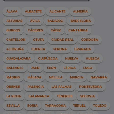
ÁLAVA
ALBACETE
ALICANTE
ALMERÍA
ASTURIAS
ÁVILA
BADAJOZ
BARCELONA
BURGOS
CÁCERES
CÁDIZ
CANTABRIA
CASTELLÓN
CEUTA
CIUDAD REAL
CÓRDOBA
A CORUÑA
CUENCA
GERONA
GRANADA
GUADALAJARA
GUIPÚZCOA
HUELVA
HUESCA
BALEARES
JAÉN
LEÓN
LÉRIDA
LUGO
MADRID
MÁLAGA
MELILLA
MURCIA
NAVARRA
ORENSE
PALENCIA
LAS PALMAS
PONTEVEDRA
LA RIOJA
SALAMANCA
TENERIFE
SEGOVIA
SEVILLA
SORIA
TARRAGONA
TERUEL
TOLEDO