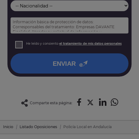
Información básica de protección de datos:
Corresponsables del tratamiento: Empresas DAVANTE
Finalidad: Atender su solicitud de información y
prospección comercial
Derechos: Puede acceder, rectificar y suprimir sus datos,
He leído y consiento
el tratamiento de mis datos personales
así como otros derechos tal y como se explica en nuestra
política de privacidad
.
ENVIAR
Comparte esta página:
Inicio
Listado Oposiciones
Policía Local en Andalucía