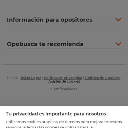
Información para opositores
Opobusca te recomienda
©
2026
|
Aviso Legal
|
Política de privacidad
|
Política de Cookies
|
Ajustes de cookies
Certificaciones
Tu privacidad es importante para nosotros
Utilizamos cookies propias y de terceros para mejorar nuestros
servicios, además las cookies se utilizan para la