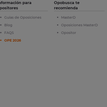
nformación para
Opobusca te
positores
recomienda
Guías de Oposiciones
MasterD
Blog
Oposiciones MasterD
FAQS
Opositor
OPE 2026