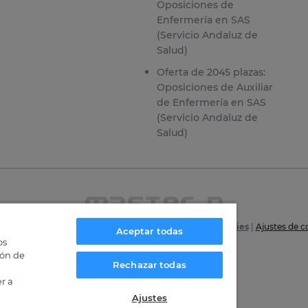
Oposiciones de
Enfermería en SAS
(Servicio Andaluz de
Salud)
Oferta de 2045 plazas:
Oposiciones de Auxiliar
de Enfermería en SAS
(Servicio Andaluz de
Salud)
6
|
Aviso Legal
|
Política de privacidad
|
Política de Cookies
|
Ajustes de c
Aceptar todas
os
Certificaciones
ión de
Rechazar todas
r a
Ajustes