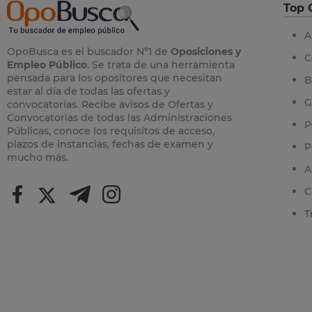
Top 
A
OpoBusca es el buscador Nº1 de
Oposiciones y
C
Empleo Público
. Se trata de una herramienta
pensada para los opositores que necesitan
B
estar al día de todas las ofertas y
G
convocatorias. Recibe avisos de Ofertas y
Convocatorias de todas las Administraciones
P
Públicas, conoce los requisitos de acceso,
plazos de instancias, fechas de examen y
P
mucho más.
A
C
T