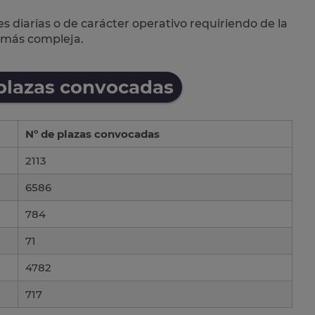
s diarias o de carácter operativo requiriendo de la
s más compleja.
 plazas convocadas
Nº de plazas convocadas
2113
6586
784
71
4782
717