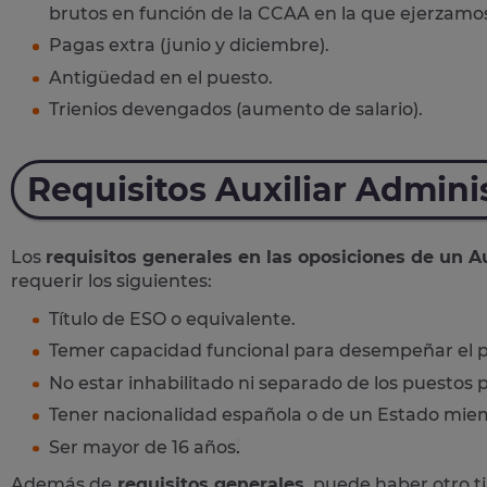
brutos en función de la CCAA en la que ejerzamo
Pagas extra (junio y diciembre).
Antigüedad en el puesto.
Trienios devengados (aumento de salario).
Requisitos Auxiliar Admini
Los
requisitos generales en las oposiciones de un Au
requerir los siguientes:
Título de ESO o equivalente.
Temer capacidad funcional para desempeñar el p
No estar inhabilitado ni separado de los puestos p
Tener nacionalidad española o de un Estado mie
Ser mayor de 16 años
.
Además de
requisitos generales
, puede haber otro t