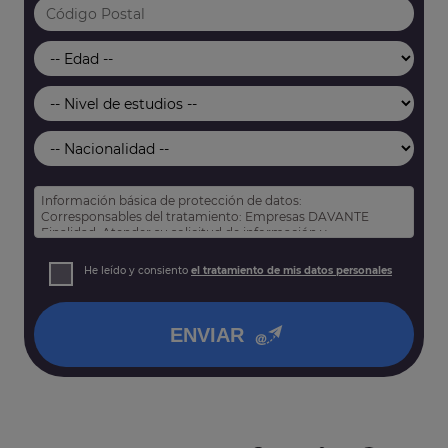
Información básica de protección de datos:
Corresponsables del tratamiento: Empresas DAVANTE
Finalidad: Atender su solicitud de información y
prospección comercial
Derechos: Puede acceder, rectificar y suprimir sus datos,
He leído y consiento
el tratamiento de mis datos personales
así como otros derechos tal y como se explica en nuestra
política de privacidad
.
ENVIAR