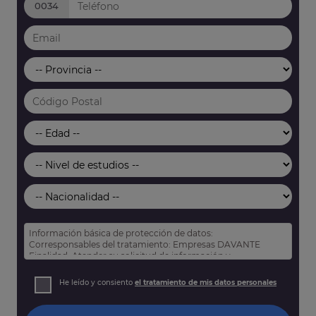
0034
Información básica de protección de datos:
Corresponsables del tratamiento: Empresas DAVANTE
Finalidad: Atender su solicitud de información y
prospección comercial
Derechos: Puede acceder, rectificar y suprimir sus datos,
He leído y consiento
el tratamiento de mis datos personales
así como otros derechos tal y como se explica en nuestra
política de privacidad
.