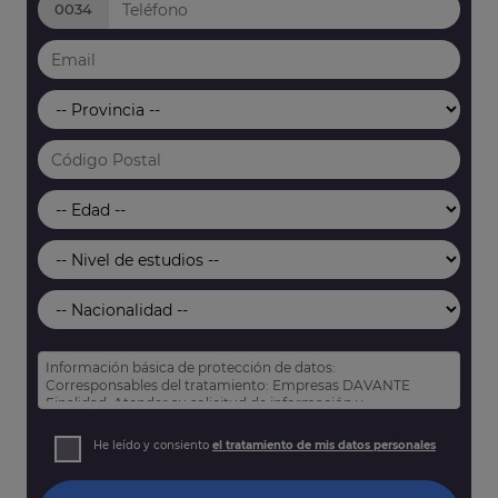
0034
Información básica de protección de datos:
Corresponsables del tratamiento: Empresas DAVANTE
Finalidad: Atender su solicitud de información y
prospección comercial
Derechos: Puede acceder, rectificar y suprimir sus datos,
He leído y consiento
el tratamiento de mis datos personales
así como otros derechos tal y como se explica en nuestra
política de privacidad
.