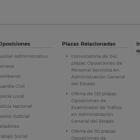
Oposiciones
Plazas Relacionadas
I
o
uxiliar Administrativo
Convocatoria de 242
plazas: Oposiciones de
orreos
Personal Servicios en
omberos
Administración General
del Estado
uardia Civil
Oferta de 130 plazas:
olicía Local
Oposiciones de
olicía Nacional
Examinador de Tráfico
en Administración
uxilio Judicial
General del Estado
eladores
Oferta de 110 plazas:
rabajo Social
Oposiciones de