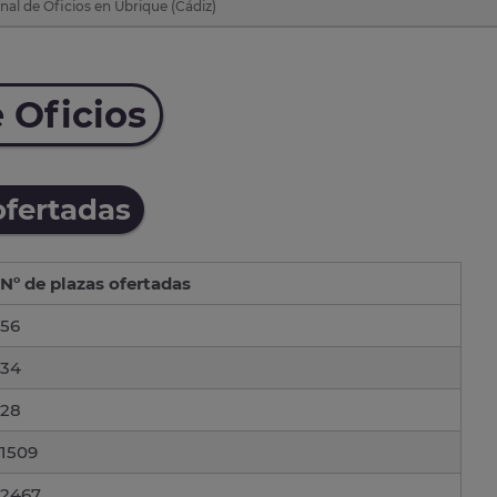
al de Oficios en Ubrique (Cádiz)
 Oficios
ofertadas
Nº de plazas ofertadas
56
34
28
1509
2467