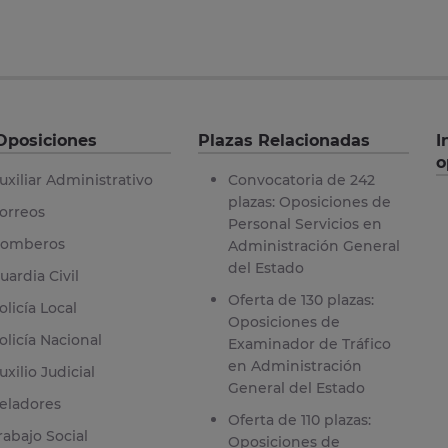
Oposiciones
Plazas Relacionadas
I
o
uxiliar Administrativo
Convocatoria de 242
plazas: Oposiciones de
orreos
Personal Servicios en
omberos
Administración General
del Estado
uardia Civil
Oferta de 130 plazas:
olicía Local
Oposiciones de
olicía Nacional
Examinador de Tráfico
en Administración
uxilio Judicial
General del Estado
eladores
Oferta de 110 plazas:
rabajo Social
Oposiciones de