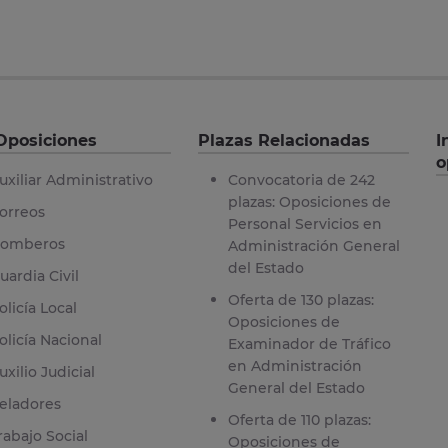
Oposiciones
Plazas Relacionadas
I
o
uxiliar Administrativo
Convocatoria de 242
plazas: Oposiciones de
orreos
Personal Servicios en
omberos
Administración General
del Estado
uardia Civil
Oferta de 130 plazas:
olicía Local
Oposiciones de
olicía Nacional
Examinador de Tráfico
en Administración
uxilio Judicial
General del Estado
eladores
Oferta de 110 plazas:
rabajo Social
Oposiciones de