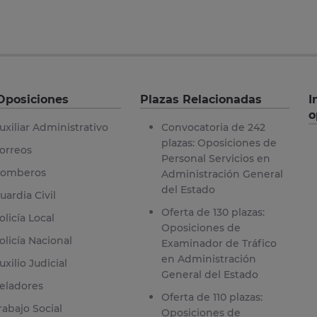
Oposiciones
Plazas Relacionadas
I
o
uxiliar Administrativo
Convocatoria de 242
plazas: Oposiciones de
orreos
Personal Servicios en
omberos
Administración General
del Estado
uardia Civil
Oferta de 130 plazas:
olicía Local
Oposiciones de
olicía Nacional
Examinador de Tráfico
en Administración
uxilio Judicial
General del Estado
eladores
Oferta de 110 plazas:
rabajo Social
Oposiciones de