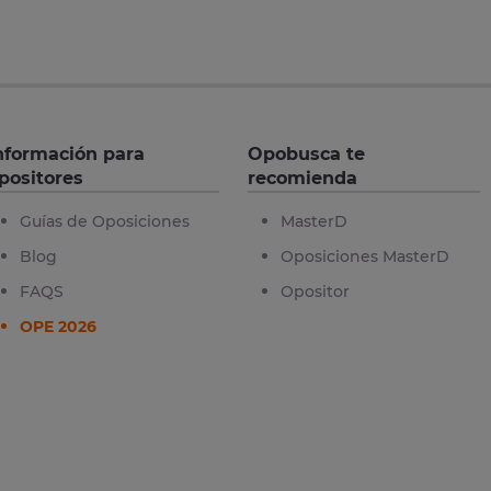
nformación para
Opobusca te
positores
recomienda
Guías de Oposiciones
MasterD
Blog
Oposiciones MasterD
FAQS
Opositor
OPE 2026