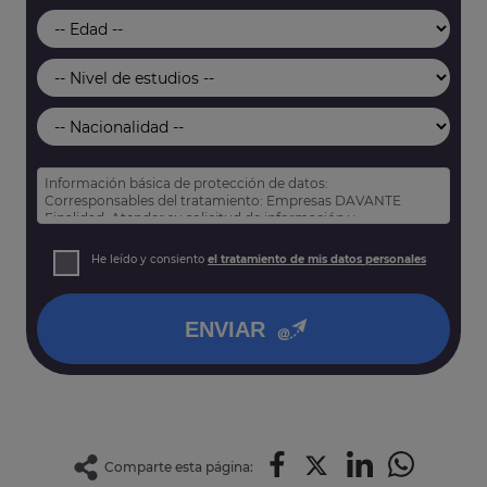
Información básica de protección de datos:
Corresponsables del tratamiento: Empresas DAVANTE
Finalidad: Atender su solicitud de información y
prospección comercial
Derechos: Puede acceder, rectificar y suprimir sus datos,
He leído y consiento
el tratamiento de mis datos personales
así como otros derechos tal y como se explica en nuestra
política de privacidad
.
ENVIAR
Comparte esta página: