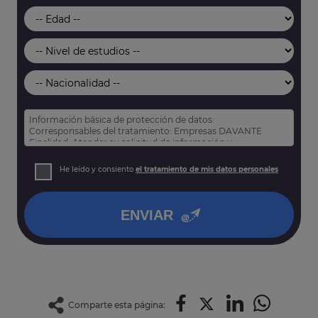
Información básica de protección de datos:
Corresponsables del tratamiento: Empresas DAVANTE
Finalidad: Atender su solicitud de información y
prospección comercial
Derechos: Puede acceder, rectificar y suprimir sus datos,
He leído y consiento
el tratamiento de mis datos personales
así como otros derechos tal y como se explica en nuestra
política de privacidad
.
ENVIAR
Comparte esta página: