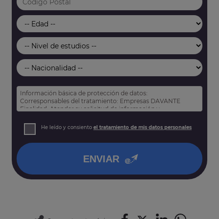
Información básica de protección de datos:
Corresponsables del tratamiento: Empresas DAVANTE
Finalidad: Atender su solicitud de información y
prospección comercial
Derechos: Puede acceder, rectificar y suprimir sus datos,
He leído y consiento
el tratamiento de mis datos personales
así como otros derechos tal y como se explica en nuestra
política de privacidad
.
ENVIAR