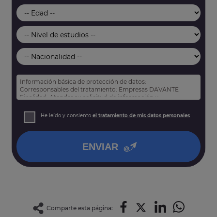
Información básica de protección de datos:
Corresponsables del tratamiento: Empresas DAVANTE
Finalidad: Atender su solicitud de información y
prospección comercial
Derechos: Puede acceder, rectificar y suprimir sus datos,
He leído y consiento
el tratamiento de mis datos personales
así como otros derechos tal y como se explica en nuestra
política de privacidad
.
ENVIAR
Comparte esta página: