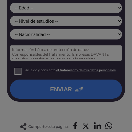
Información básica de protección de datos:
Corresponsables del tratamiento: Empresas DAVANTE
Finalidad: Atender su solicitud de información y
prospección comercial
Derechos: Puede acceder, rectificar y suprimir sus datos,
He leído y consiento
el tratamiento de mis datos personales
así como otros derechos tal y como se explica en nuestra
política de privacidad
.
ENVIAR
Comparte esta página: