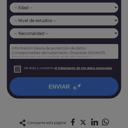
Información básica de protección de datos:
Corresponsables del tratamiento: Empresas DAVANTE
Finalidad: Atender su solicitud de información y
prospección comercial
Derechos: Puede acceder, rectificar y suprimir sus datos,
He leído y consiento
el tratamiento de mis datos personales
así como otros derechos tal y como se explica en nuestra
política de privacidad
.
ENVIAR
Comparte esta página: