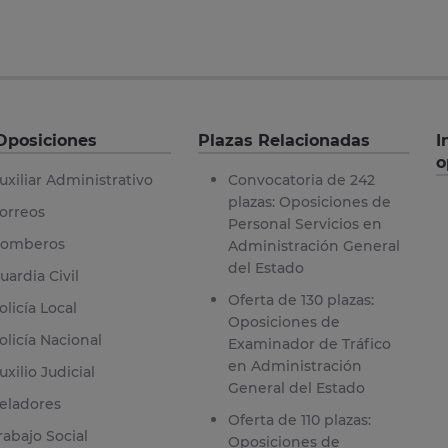
Oposiciones
Plazas Relacionadas
I
o
uxiliar Administrativo
Convocatoria de 242
plazas: Oposiciones de
orreos
Personal Servicios en
omberos
Administración General
del Estado
uardia Civil
Oferta de 130 plazas:
olicía Local
Oposiciones de
olicía Nacional
Examinador de Tráfico
en Administración
uxilio Judicial
General del Estado
eladores
Oferta de 110 plazas:
rabajo Social
Oposiciones de