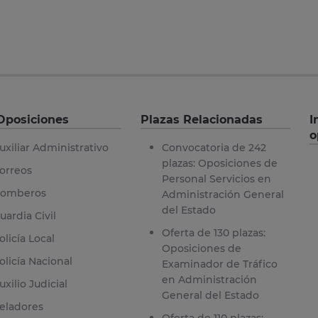
Oposiciones
Plazas Relacionadas
I
o
uxiliar Administrativo
Convocatoria de 242
plazas: Oposiciones de
orreos
Personal Servicios en
omberos
Administración General
del Estado
uardia Civil
Oferta de 130 plazas:
olicía Local
Oposiciones de
olicía Nacional
Examinador de Tráfico
en Administración
uxilio Judicial
General del Estado
eladores
Oferta de 110 plazas: