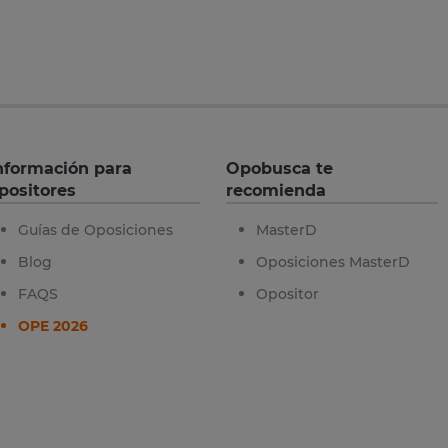
nformación para
Opobusca te
positores
recomienda
Guías de Oposiciones
MasterD
Blog
Oposiciones MasterD
FAQS
Opositor
OPE 2026