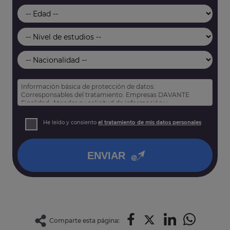
Información básica de protección de datos:
Corresponsables del tratamiento: Empresas DAVANTE
Finalidad: Atender su solicitud de información y
prospección comercial
Derechos: Puede acceder, rectificar y suprimir sus datos,
He leído y consiento
el tratamiento de mis datos personales
así como otros derechos tal y como se explica en nuestra
política de privacidad
.
ENVIAR
Comparte esta página: