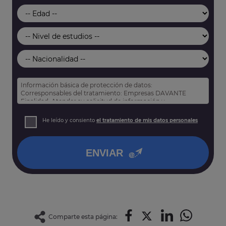
Información básica de protección de datos:
Corresponsables del tratamiento: Empresas DAVANTE
Finalidad: Atender su solicitud de información y
prospección comercial
Derechos: Puede acceder, rectificar y suprimir sus datos,
He leído y consiento
el tratamiento de mis datos personales
así como otros derechos tal y como se explica en nuestra
política de privacidad
.
ENVIAR
Comparte esta página: