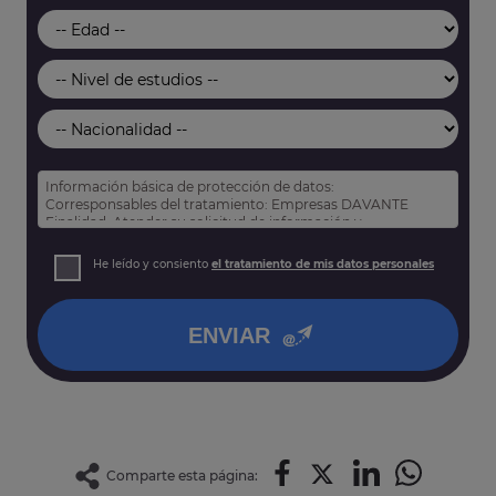
Información básica de protección de datos:
Corresponsables del tratamiento: Empresas DAVANTE
Finalidad: Atender su solicitud de información y
prospección comercial
Derechos: Puede acceder, rectificar y suprimir sus datos,
He leído y consiento
el tratamiento de mis datos personales
así como otros derechos tal y como se explica en nuestra
política de privacidad
.
ENVIAR
Comparte esta página: