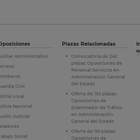
Oposiciones
Plazas Relacionadas
I
o
uxiliar Administrativo
Convocatoria de 242
plazas: Oposiciones de
orreos
Personal Servicios en
omberos
Administración General
del Estado
uardia Civil
Oferta de 130 plazas:
olicía Local
Oposiciones de
olicía Nacional
Examinador de Tráfico
en Administración
uxilio Judicial
General del Estado
eladores
Oferta de 110 plazas:
rabajo Social
Oposiciones de