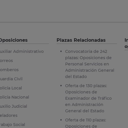
Oposiciones
Plazas Relacionadas
I
o
uxiliar Administrativo
Convocatoria de 242
plazas: Oposiciones de
orreos
Personal Servicios en
omberos
Administración General
del Estado
uardia Civil
Oferta de 130 plazas:
olicía Local
Oposiciones de
olicía Nacional
Examinador de Tráfico
en Administración
uxilio Judicial
General del Estado
eladores
Oferta de 110 plazas:
rabajo Social
Oposiciones de