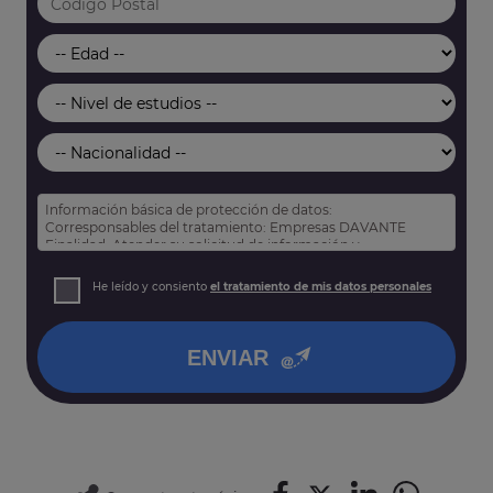
Información básica de protección de datos:
Corresponsables del tratamiento: Empresas DAVANTE
Finalidad: Atender su solicitud de información y
prospección comercial
Derechos: Puede acceder, rectificar y suprimir sus datos,
He leído y consiento
el tratamiento de mis datos personales
así como otros derechos tal y como se explica en nuestra
política de privacidad
.
ENVIAR