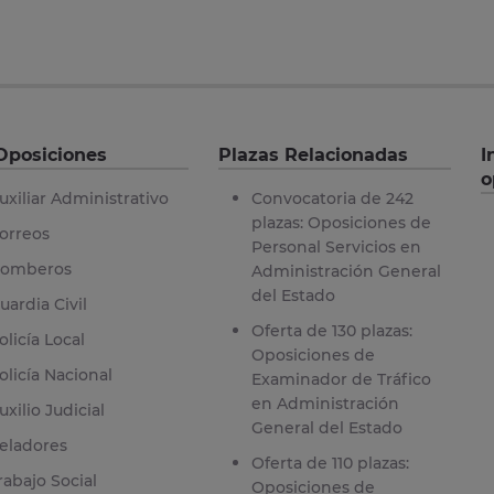
Oposiciones
Plazas Relacionadas
I
o
uxiliar Administrativo
Convocatoria de 242
plazas: Oposiciones de
orreos
Personal Servicios en
omberos
Administración General
del Estado
uardia Civil
Oferta de 130 plazas:
olicía Local
Oposiciones de
olicía Nacional
Examinador de Tráfico
en Administración
uxilio Judicial
General del Estado
eladores
Oferta de 110 plazas:
rabajo Social
Oposiciones de