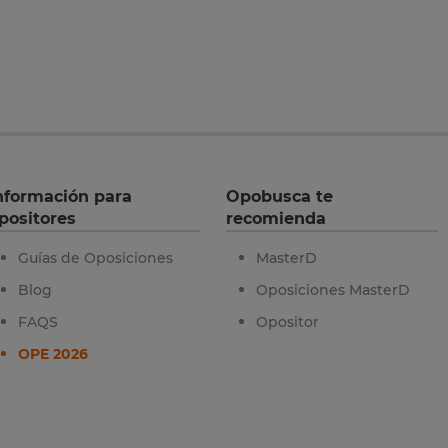
nformación para
Opobusca te
positores
recomienda
Guías de Oposiciones
MasterD
Blog
Oposiciones MasterD
FAQS
Opositor
OPE 2026