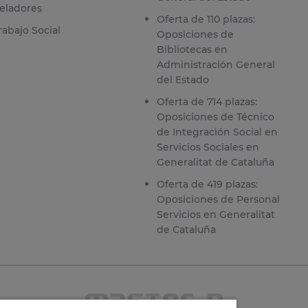
eladores
Oferta de 110 plazas:
rabajo Social
Oposiciones de
Bibliotecas en
Administración General
del Estado
Oferta de 714 plazas:
Oposiciones de Técnico
de Integración Social en
Servicios Sociales en
Generalitat de Cataluña
Oferta de 419 plazas:
Oposiciones de Personal
Servicios en Generalitat
de Cataluña