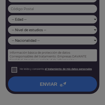
Información básica de protección de datos:
Corresponsables del tratamiento: Empresas DAVANTE
Finalidad: Atender su solicitud de información y
prospección comercial
Derechos: Puede acceder, rectificar y suprimir sus datos,
He leído y consiento
el tratamiento de mis datos personales
así como otros derechos tal y como se explica en nuestra
política de privacidad
.
ENVIAR