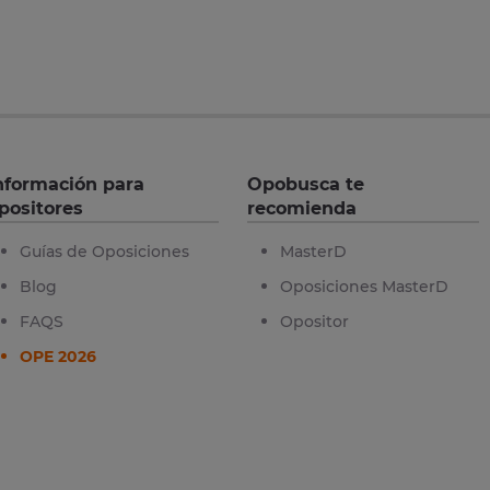
nformación para
Opobusca te
positores
recomienda
Guías de Oposiciones
MasterD
Blog
Oposiciones MasterD
FAQS
Opositor
OPE 2026