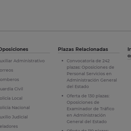
Oposiciones
Plazas Relacionadas
I
o
uxiliar Administrativo
Convocatoria de 242
plazas: Oposiciones de
orreos
Personal Servicios en
omberos
Administración General
del Estado
uardia Civil
Oferta de 130 plazas:
olicía Local
Oposiciones de
olicía Nacional
Examinador de Tráfico
en Administración
uxilio Judicial
General del Estado
eladores
Oferta de 110 plazas: