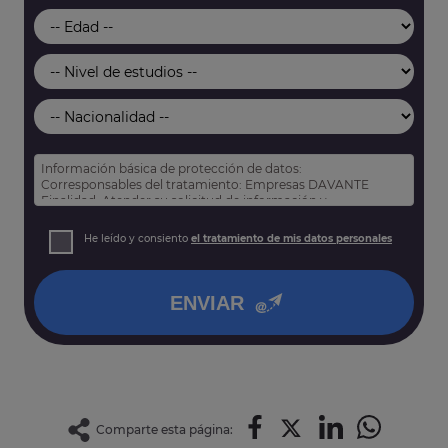
Información básica de protección de datos:
Corresponsables del tratamiento: Empresas DAVANTE
Finalidad: Atender su solicitud de información y
prospección comercial
Derechos: Puede acceder, rectificar y suprimir sus datos,
He leído y consiento
el tratamiento de mis datos personales
así como otros derechos tal y como se explica en nuestra
política de privacidad
.
ENVIAR
Comparte esta página: