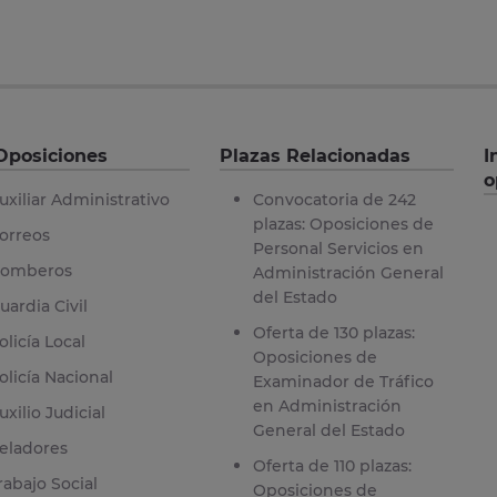
Oposiciones
Plazas Relacionadas
I
o
uxiliar Administrativo
Convocatoria de 242
plazas: Oposiciones de
orreos
Personal Servicios en
omberos
Administración General
del Estado
uardia Civil
Oferta de 130 plazas:
olicía Local
Oposiciones de
olicía Nacional
Examinador de Tráfico
en Administración
uxilio Judicial
General del Estado
eladores
Oferta de 110 plazas:
rabajo Social
Oposiciones de