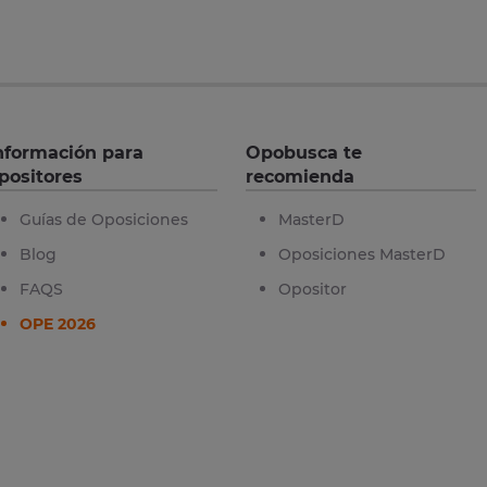
nformación para
Opobusca te
positores
recomienda
Guías de Oposiciones
MasterD
Blog
Oposiciones MasterD
FAQS
Opositor
OPE 2026