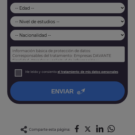
Información básica de protección de datos:
Corresponsables del tratamiento: Empresas DAVANTE
Finalidad: Atender su solicitud de información y
prospección comercial
Derechos: Puede acceder, rectificar y suprimir sus datos,
He leído y consiento
el tratamiento de mis datos personales
así como otros derechos tal y como se explica en nuestra
política de privacidad
.
ENVIAR
Comparte esta página: