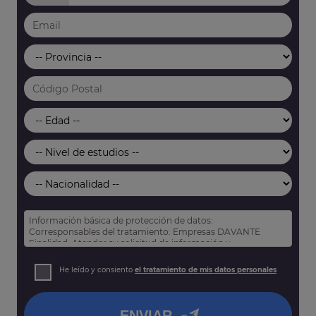
Información básica de protección de datos:
Corresponsables del tratamiento: Empresas DAVANTE
Finalidad: Atender su solicitud de información y
prospección comercial
Derechos: Puede acceder, rectificar y suprimir sus datos,
He leído y consiento
el tratamiento de mis datos personales
así como otros derechos tal y como se explica en nuestra
política de privacidad
.
ENVIAR