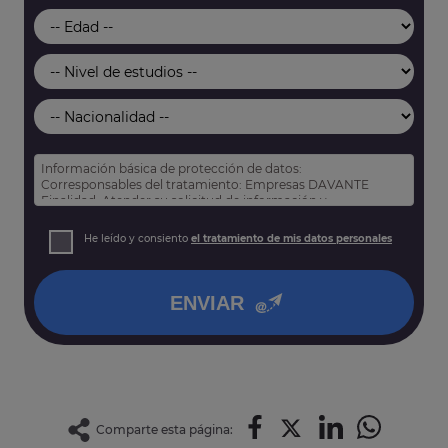
Información básica de protección de datos:
Corresponsables del tratamiento: Empresas DAVANTE
Finalidad: Atender su solicitud de información y
prospección comercial
Derechos: Puede acceder, rectificar y suprimir sus datos,
He leído y consiento
el tratamiento de mis datos personales
así como otros derechos tal y como se explica en nuestra
política de privacidad
.
ENVIAR
Comparte esta página: