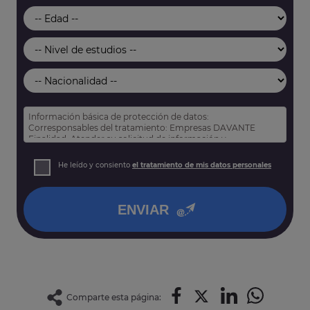
Información básica de protección de datos:
Corresponsables del tratamiento: Empresas DAVANTE
Finalidad: Atender su solicitud de información y
prospección comercial
Derechos: Puede acceder, rectificar y suprimir sus datos,
He leído y consiento
el tratamiento de mis datos personales
así como otros derechos tal y como se explica en nuestra
política de privacidad
.
ENVIAR
Comparte esta página: