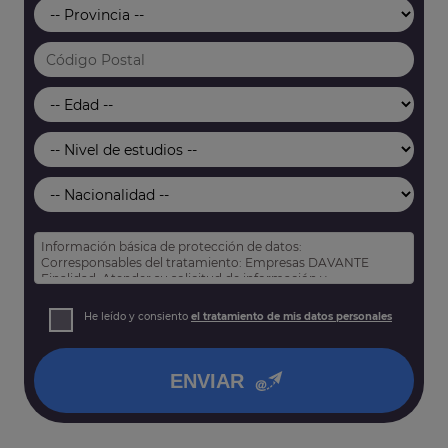
Información básica de protección de datos:
Corresponsables del tratamiento: Empresas DAVANTE
Finalidad: Atender su solicitud de información y
prospección comercial
Derechos: Puede acceder, rectificar y suprimir sus datos,
He leído y consiento
el tratamiento de mis datos personales
así como otros derechos tal y como se explica en nuestra
política de privacidad
.
ENVIAR