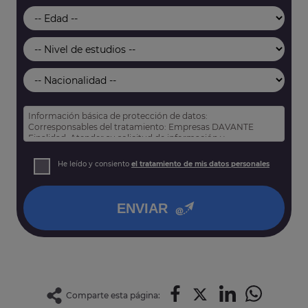
Información básica de protección de datos:
Corresponsables del tratamiento: Empresas DAVANTE
Finalidad: Atender su solicitud de información y
prospección comercial
Derechos: Puede acceder, rectificar y suprimir sus datos,
He leído y consiento
el tratamiento de mis datos personales
así como otros derechos tal y como se explica en nuestra
política de privacidad
.
ENVIAR
Comparte esta página: