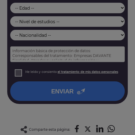
Información básica de protección de datos:
Corresponsables del tratamiento: Empresas DAVANTE
Finalidad: Atender su solicitud de información y
prospección comercial
Derechos: Puede acceder, rectificar y suprimir sus datos,
He leído y consiento
el tratamiento de mis datos personales
así como otros derechos tal y como se explica en nuestra
política de privacidad
.
ENVIAR
Comparte esta página: