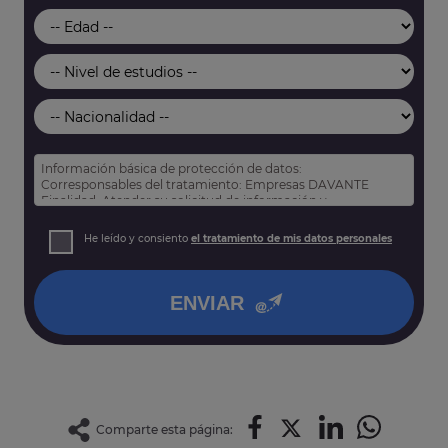
Información básica de protección de datos:
Corresponsables del tratamiento: Empresas DAVANTE
Finalidad: Atender su solicitud de información y
prospección comercial
Derechos: Puede acceder, rectificar y suprimir sus datos,
He leído y consiento
el tratamiento de mis datos personales
así como otros derechos tal y como se explica en nuestra
política de privacidad
.
ENVIAR
Comparte esta página: