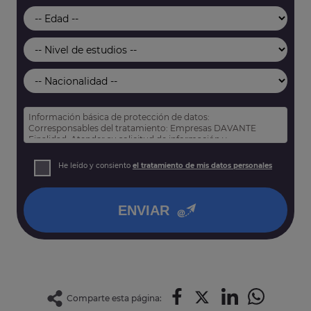
Información básica de protección de datos:
Corresponsables del tratamiento: Empresas DAVANTE
Finalidad: Atender su solicitud de información y
prospección comercial
Derechos: Puede acceder, rectificar y suprimir sus datos,
He leído y consiento
el tratamiento de mis datos personales
así como otros derechos tal y como se explica en nuestra
política de privacidad
.
ENVIAR
Comparte esta página: