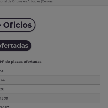
onal de Oficios en Arbucies (Gerona)
 Oficios
ofertadas
Nº de plazas ofertadas
56
34
28
1509
2467