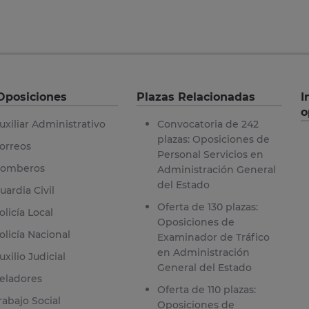
Oposiciones
Plazas Relacionadas
I
o
uxiliar Administrativo
Convocatoria de 242
plazas: Oposiciones de
orreos
Personal Servicios en
omberos
Administración General
del Estado
uardia Civil
Oferta de 130 plazas:
olicía Local
Oposiciones de
olicía Nacional
Examinador de Tráfico
en Administración
uxilio Judicial
General del Estado
eladores
Oferta de 110 plazas:
rabajo Social
Oposiciones de