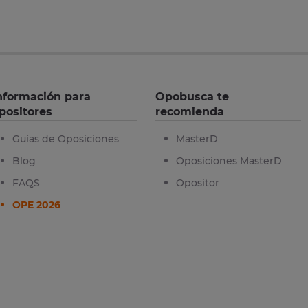
nformación para
Opobusca te
positores
recomienda
Guías de Oposiciones
MasterD
Blog
Oposiciones MasterD
FAQS
Opositor
OPE 2026