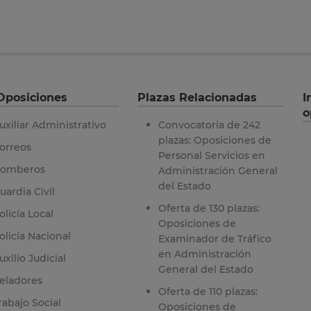
Oposiciones
Plazas Relacionadas
I
o
uxiliar Administrativo
Convocatoria de 242
plazas: Oposiciones de
orreos
Personal Servicios en
omberos
Administración General
del Estado
uardia Civil
Oferta de 130 plazas:
olicía Local
Oposiciones de
olicía Nacional
Examinador de Tráfico
en Administración
uxilio Judicial
General del Estado
eladores
Oferta de 110 plazas:
rabajo Social
Oposiciones de