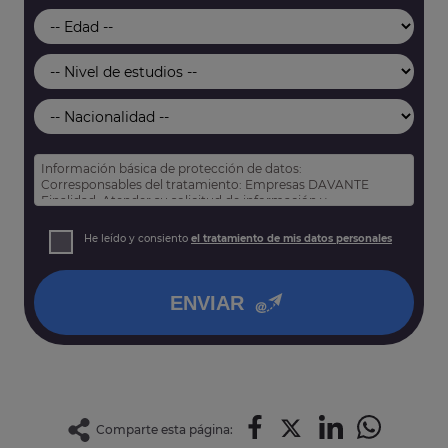
Información básica de protección de datos:
Corresponsables del tratamiento: Empresas DAVANTE
Finalidad: Atender su solicitud de información y
prospección comercial
Derechos: Puede acceder, rectificar y suprimir sus datos,
He leído y consiento
el tratamiento de mis datos personales
así como otros derechos tal y como se explica en nuestra
política de privacidad
.
ENVIAR
Comparte esta página: