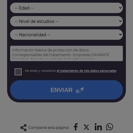
Información básica de protección de datos:
Corresponsables del tratamiento: Empresas DAVANTE
Finalidad: Atender su solicitud de información y
prospección comercial
Derechos: Puede acceder, rectificar y suprimir sus datos,
He leído y consiento
el tratamiento de mis datos personales
así como otros derechos tal y como se explica en nuestra
política de privacidad
.
ENVIAR
Comparte esta página: