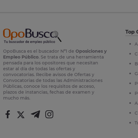
Top 
A
OpoBusca es el buscador Nº1 de
Oposiciones y
C
Empleo Público
. Se trata de una herramienta
pensada para los opositores que necesitan
B
estar al día de todas las ofertas y
G
convocatorias. Recibe avisos de Ofertas y
Convocatorias de todas las Administraciones
P
Públicas, conoce los requisitos de acceso,
plazos de instancias, fechas de examen y
P
mucho más.
A
C
T