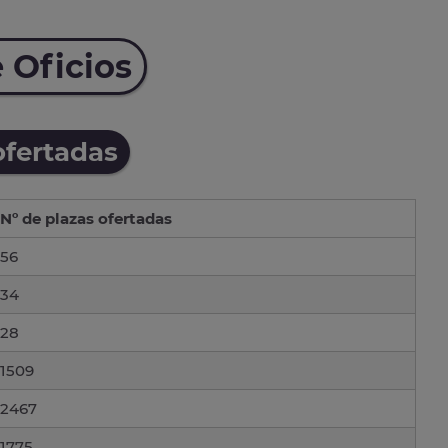
 Oficios
ofertadas
Nº de plazas ofertadas
56
34
28
1509
2467
1775