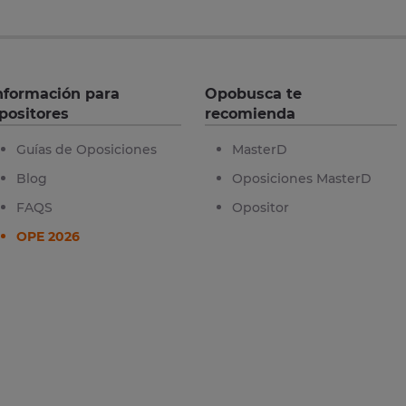
nformación para
Opobusca te
positores
recomienda
Guías de Oposiciones
MasterD
Blog
Oposiciones MasterD
FAQS
Opositor
OPE 2026