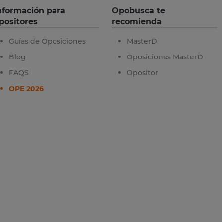
nformación para
Opobusca te
positores
recomienda
Guías de Oposiciones
MasterD
Blog
Oposiciones MasterD
FAQS
Opositor
OPE 2026