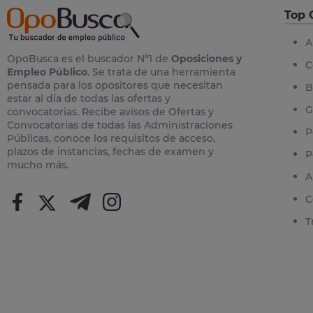
Top 
A
OpoBusca es el buscador Nº1 de
Oposiciones y
C
Empleo Público
. Se trata de una herramienta
pensada para los opositores que necesitan
B
estar al día de todas las ofertas y
G
convocatorias. Recibe avisos de Ofertas y
Convocatorias de todas las Administraciones
P
Públicas, conoce los requisitos de acceso,
plazos de instancias, fechas de examen y
P
mucho más.
A
C
T