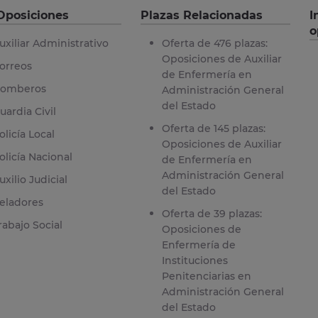
Oposiciones
Plazas Relacionadas
I
o
uxiliar Administrativo
Oferta de 476 plazas:
Oposiciones de Auxiliar
orreos
de Enfermería en
omberos
Administración General
del Estado
uardia Civil
Oferta de 145 plazas:
olicía Local
Oposiciones de Auxiliar
olicía Nacional
de Enfermería en
Administración General
uxilio Judicial
del Estado
eladores
Oferta de 39 plazas:
rabajo Social
Oposiciones de
Enfermería de
Instituciones
Penitenciarias en
Administración General
del Estado