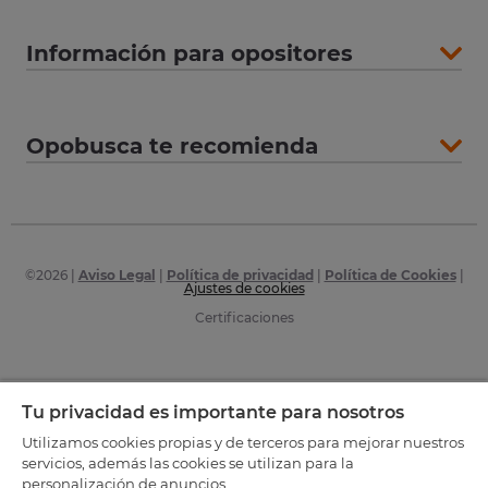
Información para opositores
Opobusca te recomienda
©
2026
|
Aviso Legal
|
Política de privacidad
|
Política de Cookies
|
Ajustes de cookies
Certificaciones
Tu privacidad es importante para nosotros
Utilizamos cookies propias y de terceros para mejorar nuestros
servicios, además las cookies se utilizan para la
personalización de anuncios.