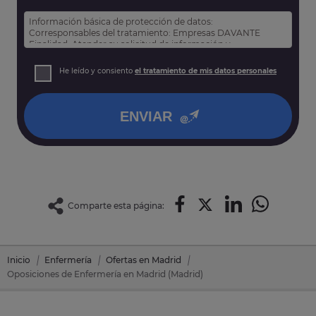
Información básica de protección de datos:
Corresponsables del tratamiento: Empresas DAVANTE
Finalidad: Atender su solicitud de información y
prospección comercial
Derechos: Puede acceder, rectificar y suprimir sus datos,
He leído y consiento
el tratamiento de mis datos personales
así como otros derechos tal y como se explica en nuestra
política de privacidad
.
ENVIAR
Comparte esta página:
Inicio
Enfermería
Ofertas en Madrid
Oposiciones de Enfermería en Madrid (Madrid)