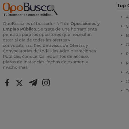
Top 
A
OpoBusca es el buscador Nº1 de
Oposiciones y
C
Empleo Público
. Se trata de una herramienta
pensada para los opositores que necesitan
B
estar al día de todas las ofertas y
G
convocatorias. Recibe avisos de Ofertas y
Convocatorias de todas las Administraciones
P
Públicas, conoce los requisitos de acceso,
plazos de instancias, fechas de examen y
P
mucho más.
A
C
T