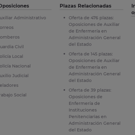
Oposiciones
Plazas Relacionadas
I
o
uxiliar Administrativo
Oferta de 476 plazas:
Oposiciones de Auxiliar
orreos
de Enfermería en
omberos
Administración General
del Estado
uardia Civil
Oferta de 145 plazas:
olicía Local
Oposiciones de Auxiliar
olicía Nacional
de Enfermería en
Administración General
uxilio Judicial
del Estado
eladores
Oferta de 39 plazas:
rabajo Social
Oposiciones de
Enfermería de
Instituciones
Penitenciarias en
Administración General
del Estado