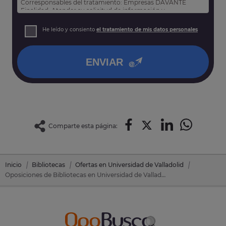
Corresponsables del tratamiento: Empresas DAVANTE
Finalidad: Atender su solicitud de información y
prospección comercial
Derechos: Puede acceder, rectificar y suprimir sus datos,
He leído y consiento
el tratamiento de mis datos personales
así como otros derechos tal y como se explica en nuestra
política de privacidad
.
ENVIAR
Comparte esta página:
Inicio
Bibliotecas
Ofertas en Universidad de Valladolid
Oposiciones de Bibliotecas en Universidad de Valladolid